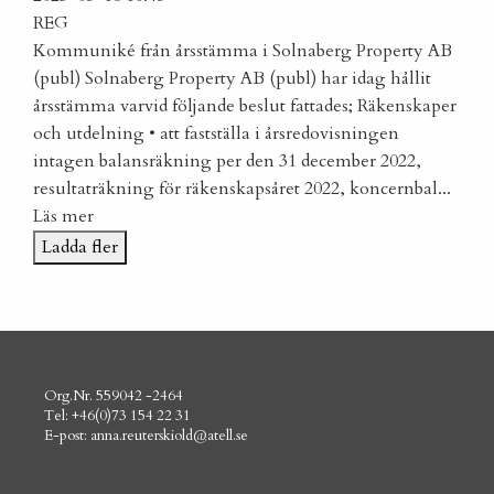
REG
Kommuniké från årsstämma i Solnaberg Property AB
(publ)
Solnaberg Property AB (publ) har idag hållit
årsstämma varvid följande beslut fattades; Räkenskaper
och utdelning • att fastställa i årsredovisningen
intagen balansräkning per den 31 december 2022,
resultaträkning för räkenskapsåret 2022, koncernbal...
Läs mer
Ladda fler
Org.Nr. 559042 -2464
Tel: +46(0)73 154 22 31
E-post:
anna.reuterskiold@atell.se