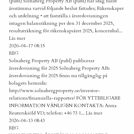
(publ)
Solnaberg Property AB (publ) har idag hållit
årsstämma varvid följande beslut fattades; Räkenskaper
och utdelning • att fastställa i årsredovisningen
intagen balansräkning per den 31 december 2025,
resultaträkning för räkenskapsåret 2025, koncernbal...
Läs mer
2026-04-17 08:15
REG
Solnaberg Property AB (publ) publicerar
årsredovisning för 2025
Solnaberg Property ABs
årsredovisning för 2025 finns nu tillgänglig på
bolagets hemsida:
http://www.solnabergproperty.se/investor-
relations/finansiella-rapporter/ FÖR YTTERLIGARE
INFORMATION VÄNLIGEN KONTAKTA: Anna
Reuterskiöld VD; telefon: +46 73 1...
Läs mer
2026-04-13 08:43
REG