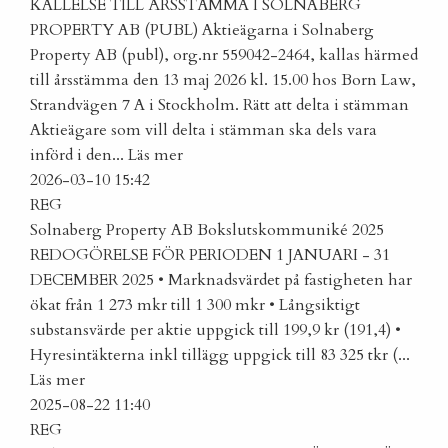
KALLELSE TILL ÅRSSTÄMMA I SOLNABERG
PROPERTY AB (PUBL)
Aktieägarna i Solnaberg
Property AB (publ), org.nr 559042-2464, kallas härmed
till årsstämma den 13 maj 2026 kl. 15.00 hos Born Law,
Strandvägen 7 A i Stockholm. Rätt att delta i stämman
Aktieägare som vill delta i stämman ska dels vara
införd i den...
Läs mer
2026-03-10 15:42
REG
Solnaberg Property AB Bokslutskommuniké 2025
REDOGÖRELSE FÖR PERIODEN 1 JANUARI - 31
DECEMBER 2025 • Marknadsvärdet på fastigheten har
ökat från 1 273 mkr till 1 300 mkr • Långsiktigt
substansvärde per aktie uppgick till 199,9 kr (191,4) •
Hyresintäkterna inkl tillägg uppgick till 83 325 tkr (...
Läs mer
2025-08-22 11:40
REG