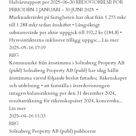
Halvårsrapport per 2025-06-30
REDOGÖRELSE FÖR
PERIODEN 1 JANUARI - 30 JUNI 2025 •
Marknadsvärdet på fastigheten har ökat från 1 273 mkr
till 1 288 mkr sedan årsskiftet • Långsiktigt
substansvärde per aktie uppgick till 192,2 kr (184,8) •
Hyresintäkterna inklusive tillägg uppgic...
Läs mer
2025-05-16 17:19
REG
Kommuniké från årsstämma i Solnaberg Property AB
(publ)
Solnaberg Property AB (publ) har idag hållit
årsstämma varvid följande beslut fattades; Räkenskaper
och utdelning • att fastställa i årsredovisningen
intagen balansräkning per den 31 december 2024,
resultaträkning för räkenskapsåret 2024, koncernba...
Läs mer
2025-04-16 11:33
REG
Solnaberg Property AB (publ) publicerar