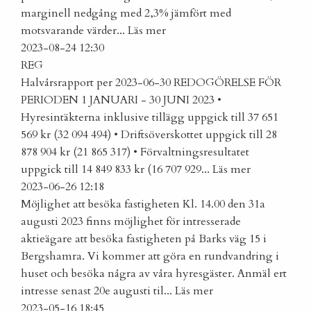
marginell nedgång med 2,3% jämfört med
motsvarande värder...
Läs mer
2023-08-24 12:30
REG
Halvårsrapport per 2023-06-30
REDOGÖRELSE FÖR
PERIODEN 1 JANUARI - 30 JUNI 2023 •
Hyresintäkterna inklusive tillägg uppgick till 37 651
569 kr (32 094 494) • Driftsöverskottet uppgick till 28
878 904 kr (21 865 317) • Förvaltningsresultatet
uppgick till 14 849 833 kr (16 707 929...
Läs mer
2023-06-26 12:18
Möjlighet att besöka fastigheten
Kl. 14.00 den 31a
augusti 2023 finns möjlighet för intresserade
aktieägare att besöka fastigheten på Barks väg 15 i
Bergshamra. Vi kommer att göra en rundvandring i
huset och besöka några av våra hyresgäster. Anmäl ert
intresse senast 20e augusti til...
Läs mer
2023-05-16 18:45