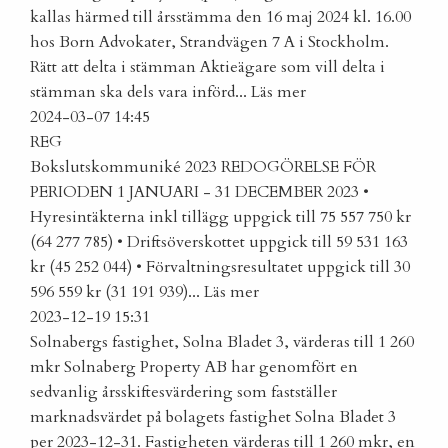
kallas härmed till årsstämma den 16 maj 2024 kl. 16.00
hos Born Advokater, Strandvägen 7 A i Stockholm.
Rätt att delta i stämman Aktieägare som vill delta i
stämman ska dels vara införd...
Läs mer
2024-03-07 14:45
REG
Bokslutskommuniké 2023
REDOGÖRELSE FÖR
PERIODEN 1 JANUARI - 31 DECEMBER 2023 •
Hyresintäkterna inkl tillägg uppgick till 75 557 750 kr
(64 277 785) • Driftsöverskottet uppgick till 59 531 163
kr (45 252 044) • Förvaltningsresultatet uppgick till 30
596 559 kr (31 191 939)...
Läs mer
2023-12-19 15:31
Solnabergs fastighet, Solna Bladet 3, värderas till 1 260
mkr
Solnaberg Property AB har genomfört en
sedvanlig årsskiftesvärdering som fastställer
marknadsvärdet på bolagets fastighet Solna Bladet 3
per 2023-12-31. Fastigheten värderas till 1 260 mkr, en