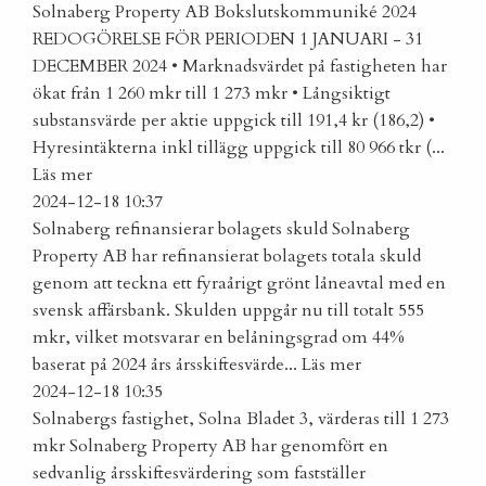
Solnaberg Property AB Bokslutskommuniké 2024
REDOGÖRELSE FÖR PERIODEN 1 JANUARI - 31
DECEMBER 2024 • Marknadsvärdet på fastigheten har
ökat från 1 260 mkr till 1 273 mkr • Långsiktigt
substansvärde per aktie uppgick till 191,4 kr (186,2) •
Hyresintäkterna inkl tillägg uppgick till 80 966 tkr (...
Läs mer
2024-12-18 10:37
Solnaberg refinansierar bolagets skuld
Solnaberg
Property AB har refinansierat bolagets totala skuld
genom att teckna ett fyraårigt grönt låneavtal med en
svensk affärsbank. Skulden uppgår nu till totalt 555
mkr, vilket motsvarar en belåningsgrad om 44%
baserat på 2024 års årsskiftesvärde...
Läs mer
2024-12-18 10:35
Solnabergs fastighet, Solna Bladet 3, värderas till 1 273
mkr
Solnaberg Property AB har genomfört en
sedvanlig årsskiftesvärdering som fastställer