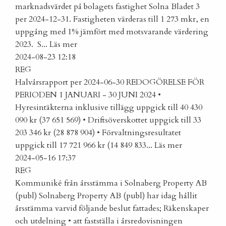
marknadsvärdet på bolagets fastighet Solna Bladet 3
per 2024-12-31. Fastigheten värderas till 1 273 mkr, en
uppgång med 1% jämfört med motsvarande värdering
2023. S...
Läs mer
2024-08-23 12:18
REG
Halvårsrapport per 2024-06-30
REDOGÖRELSE FÖR
PERIODEN 1 JANUARI - 30 JUNI 2024 •
Hyresintäkterna inklusive tillägg uppgick till 40 430
090 kr (37 651 569) • Driftsöverskottet uppgick till 33
203 346 kr (28 878 904) • Förvaltningsresultatet
uppgick till 17 721 966 kr (14 849 833...
Läs mer
2024-05-16 17:37
REG
Kommuniké från årsstämma i Solnaberg Property AB
(publ)
Solnaberg Property AB (publ) har idag hållit
årsstämma varvid följande beslut fattades; Räkenskaper
och utdelning • att fastställa i årsredovisningen