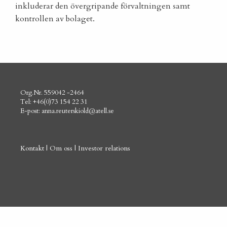
inkluderar den övergripande förvaltningen samt
kontrollen av bolaget.
Org.Nr. 559042 -2464
Tel: +46(0)73 154 22 31
E-post:
anna.reuterskiold@atell.se
Kontakt
|
Om oss
|
Investor relations